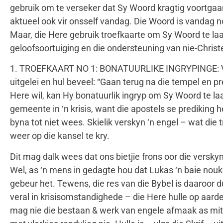
gebruik om te verseker dat Sy Woord kragtig voortgaa
aktueel ook vir onsself vandag. Die Woord is vandag n
Maar, die Here gebruik troefkaarte om Sy Woord te laat
geloofsoortuiging en die ondersteuning van nie-Christ
1. TROEFKAART NO 1: BONATUURLIKE INGRYPINGE: Vers
uitgelei en hul beveel: “Gaan terug na die tempel en 
Here wil, kan Hy bonatuurlik ingryp om Sy Woord te laa
gemeente in ‘n krisis, want die apostels se prediking 
byna tot niet wees. Skielik verskyn ‘n engel – wat di
weer op die kansel te kry.
Dit mag dalk wees dat ons bietjie frons oor die verskyn
Wel, as ‘n mens in gedagte hou dat Lukas ‘n baie nouke
gebeur het. Tewens, die res van die Bybel is daaroor d
veral in krisisomstandighede – die Here hulle op aard
mag nie die bestaan & werk van engele afmaak as mitie