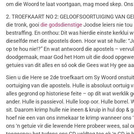
om die Woord te laat voortgaan, mag moed skep. Ons is
2. TROEFKAART NO 2: GELOOFSOORTUIGING VAN GELOWIG
die tronk, gooi
die godsdienstige
Joodse leiers nie tou 
bestraffing. En onthou: Dit was hierdie einste kerklui
dieselfde met die apostels doen. Hoor wat sê hulle: “Jul
op te hou nie!?” En wat antwoord die apostels – ver
doodgemaak, maar God het Hom uit die dood opgewek. 
getuies van dit alles en só ook die Gees wat Hy gee 
Sien u die Here se 2de troefkaart om Sy Woord onstuit
oortuiging van die apostels. Hulle is absoluut oortuig 
alles gegrond op historiese feite – op dít wat werklik g
ander. Hulle is passievol. Hulle loop oor. Hulle borre
sit. Daarom krimp hulle nie ineen & kruip in hul dop &
hoef nie een van ons inmekaar te krimp wanneer ons ‘n
ons ‘n getuie vir die lewende Here probeer wees, sal 
toegesnou het tydens ons CD-veldtog toe ek ‘n CD in 