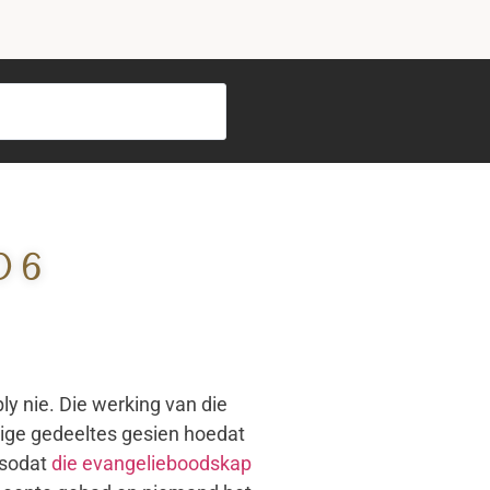
O 6
y nie. Die werking van die
orige gedeeltes gesien hoedat
 sodat
die evangelieboodskap