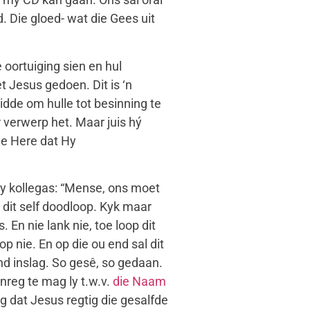
. Die gloed- wat die Gees uit
ortuiging sien en hul
 Jesus gedoen. Dit is ‘n
idde om hulle tot besinning te
 verwerp het. Maar juis hý
ie Here dat Hy
sy kollegas: “Mense, ons moet
 dit self doodloop. Kyk maar
En nie lank nie, toe loop dit
op nie. En op die ou end sal dit
ind inslag. So gesê, so gedaan.
onreg te mag ly t.w.v.
die Naam
g dat Jesus regtig die gesalfde