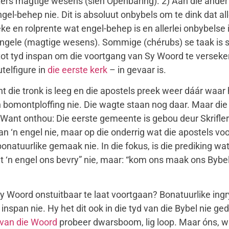
– uiters magtige wesens (sien Openbaring). 2) Aan die ande
 engel-behep nie. Dit is absoluut onbybels om te dink dat 
e en rolprente wat engel-behep is en allerlei onbybelse
r engele (magtige wesens). Sommige (chérubs) se taak is 
 tot tyd inspan om die voortgang van Sy Woord te verseker 
telfigure in
die eerste kerk
– in gevaar is.
nt die tronk is leeg en die apostels preek weer dáár waar 
en bomontploffing nie. Die wagte staan nog daar. Maar di
. Want onthou: Die eerste gemeente is gebou deur Skrifler
van ‘n engel nie, maar op die onderrig wat die apostels v
bonatuurlike gemaak nie. In die fokus, is die prediking w
et ‘n engel ons bevry” nie, maar: “kom ons maak ons Bybel
y Woord onstuitbaar te laat voortgaan? Bonatuurlike ingr
nspan nie. Hy het dit ook in die tyd van die Bybel nie ge
van die Woord
probeer dwarsboom, lig loop. Maar óns, 