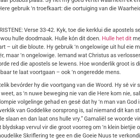
ere gebruik ‘n troefkaart: die oortuiging van die Waarheid
E: Verse 33-42. Kyk, toe die kerklui die apostels se o
 wou hulle doodmaak. Hulle kón dit doen.
Hulle het dit
met
 – uit die bloute. Hy gebruik ‘n ongelowige uit hul eie m
ër, maar ‘n ongelowige. Iemand wat Christus as verlosser
orde red die apostels se lewens. Hoe wonderlik groot is d
baar te laat voortgaan – ook ‘n ongeredde mens.
lik bevórder hy die voortgang van die Woord. Hy sê vir 
weet, as ‘n nuwe beweging nie van die Here kom nie, sal
mpie volgelinge gehad en gesê dat hy ‘n man van God is. 
 werklik van Goddelike oorsprong is, sal niemand dit kan st
le slaan en dan laat ons hulle vry.” Gamaliël se woorde v
blydskap vervul vir die groot voorreg om ‘n klein bietjie 
udelike Skriflering te gee en die Goeie Nuus te verkondi