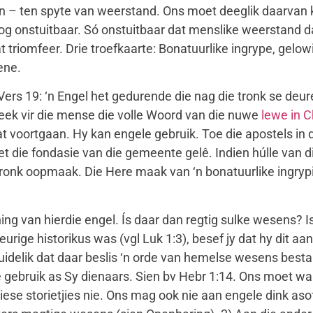
n – ten spyte van weerstand. Ons moet deeglik daarvan k
og onstuitbaar. Só onstuitbaar dat menslike weerstand da
 triomfeer. Drie troefkaarte: Bonatuurlike ingrype, gelow
ene.
 19: ‘n Engel het gedurende die nag die tronk se deur
preek vir die mense die volle Woord van die nuwe
lewe in C
t voortgaan. Hy kan engele gebruik. Toe die apostels in d
het die fondasie van die gemeente gelê. Indien húlle van d
e tronk oopmaak. Die Here maak van ‘n bonatuurlike ingryp
ing van hierdie engel. Ís daar dan regtig sulke wesens? Is 
urige historikus was (vgl Luk 1:3), besef jy dat hy dit a
uidelik dat daar beslis ‘n orde van hemelse wesens besta
e gebruik as Sy dienaars. Sien bv Hebr 1:14. Ons moet wa
se storietjies nie. Ons mag ook nie aan engele dink asof