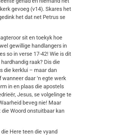
gemeente gehad en niemand het
kerk gevoeg (v14). Skares het
edink het dat net Petrus se
 agteroor sit en toekyk hoe
wel gewillige handlangers in
s so in verse 17-42! Wie is dit
t hardhandig raak? Dis die
is die kerklui – maar dan
ef wanneer daar ‘n egte werk
orm in en plaas die apostels
edrieër, Jesus, se volgelinge te
ie Waarheid beveg nie! Maar
at die Woord onstuitbaar kan
t die Here teen die vyand