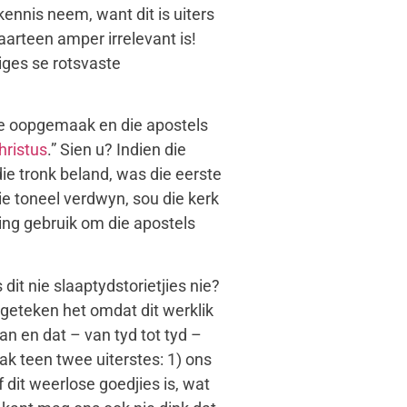
ennis neem, want dit is uiters
arteen amper irrelevant is!
iges se rotsvaste
e oopgemaak en die apostels
hristus
.” Sien u? Indien die
ie tronk beland, was die eerste
ie toneel verdwyn, sou die kerk
ing gebruik om die apostels
dit nie slaaptydstorietjies nie?
angeteken het omdat dit werklik
an en dat – van tyd tot tyd –
ak teen twee uiterstes: 1) ons
 dit weerlose goedjies is, wat