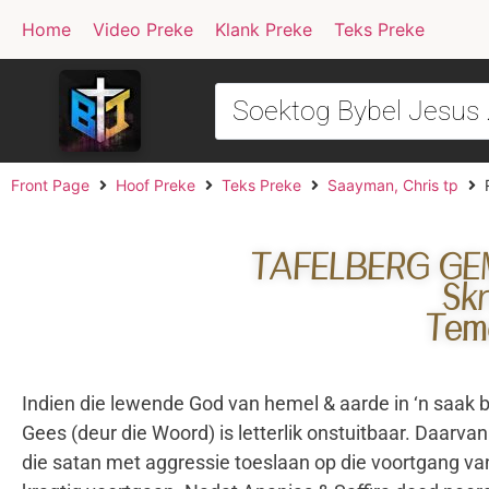
Home
Video Preke
Klank Preke
Teks Preke
Front Page
Hoof Preke
Teks Preke
Saayman, Chris tp
TAFELBERG GEM
Skr
Tema
Indien die lewende God van hemel & aarde in ‘n saak 
Gees (deur die Woord) is letterlik onstuitbaar. Daarvan
die satan met aggressie toeslaan op die voortgang va