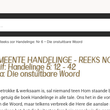
Reeks oor Handelinge: Nr 6 – Die onstuitbare Woord
EENTE HANDELINGE - REEKS N
if: Handelinge 5: 12 - 42
: Die onstuitbare Woord
betrokke & werksaam is, sal niemand teen Hom staande bl
 getuig die boek Handelinge in alle tale. Ons het in die v
n die Woord, maar telkens verbreek die Here die aanslae