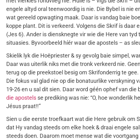
met vlerkies rondvlieg nie. Hulle is – vlgs die Skrif 
engele altyd oral teenwoordig is nie. Die Bybel is nie
wat gereeld opwagting maak. Daar is vandag baie boek
koppe plant. Dit is verkeerd. Volgens die Skrif ís daa
(Jes 6). Ander is diensknegte vir wie die Here van tyd
situasies. Byvoorbeeld híér waar die apostels – as sleu
Skielik lyk die Hoëpriester & sy gevolg baie simpel, wa
Daar was uiterlik niks met die tronk verkeerd nie. Ge
terug op die preekstoel besig om Skrifonderrig te gee
Die fokus val glad nie op die bonatuurlike verskyning 
19-26 en u sal dit sien. Daar word géén ophef van die 
die apostels
se prediking was nie: “O, hoe wonderlik h
Jésus praat!!”
Sien u die eerste troefkaart wat die Here gebruik om S
dat Hy vandag steeds om elke hoek & draai engele sal i
steeds doen. Daarom moet mense wat die voortgang