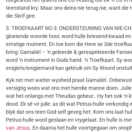
teenstand kry. Maar ons deins nie terug nie, want die H
die Skrif gee.
3. TROEFKAART NO 3: ONDERSTEUNING VAN NIE-CHRISTEN
gloeiende woorde hoor, word hulle briesend kwaad en
ernstige moment. En toe kom die Here se 3de troefkaart
bring: Gamaliël – ‘n geleerde & gerespekteerde Farise
word ‘n instrument in Gods hand. ‘n Troefkaart. Sy wo
enigiets/enigiemand kan gebruik om Sy Woord onstuit
Kyk net met watter wysheid praat Gamaliël. Onbewuste
versigtig wees wat ons met hierdie manne doen. Julle 
wat het onlangs met Theudas gebeur.. Hy het ook ‘n klo
dood. Ek sê vir julle: as dit wat Petrus-hulle verkondig
blyk dat ons teen God self geveg het. Kom ons laat hul
Petrus-hulle word geslaan en vrygelaat. En hulle is met 
van Jesus
. En daarna het hulle voortgegaan om onopho