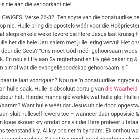
 nie aan die verloorkant nie!
ES: Verse 26-32. Ten spyte van die bonatuurlike bevr
op nie. Hulle bring die apostels wéér voor die Hoëprieste
 wat slegs enkele weke tevore die Here Jesus laat kruisig 
le het die hele Jerusalem met julle lering vervul! Het ons
vul deur die Gees? “Ons moet Gód méér gehoorsaam wees a
En nou sit Hy aan Sy regterhand en Hy géé bekering & v
aan almal wat die evangelieboodskap gehoorsaam is.”
baar te laat voortgaan? Nou nie ‘n bonatuurlike ingrype 
van hulle saak. Hulle is absoluut oortuig van
die Waarheid 
ebeur het. Hierdie manne gló werklik wat hulle glo. Hulle i
l. Waarom? Want hulle wéét dat Jesus uit die dood opgesta
 gaan sluit hulleself iewers toe – wanneer daar opposisi
 koue skouer kry omdat ons vir die Here probeer uitstaa
ons teenstand kry. Al kry ons net ‘n bynaam. Ek onthou 
haar posbus plaas. Sy het my goed vertel waarheen ek en