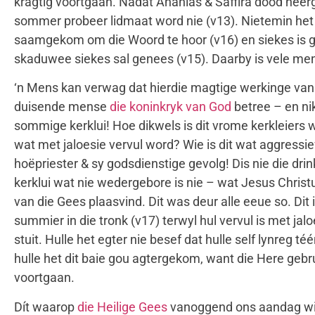
kragtig voortgaan. Nadat Ananias & Saffira dood neer
sommer probeer lidmaat word nie (v13). Nietemin het
saamgekom om die Woord te hoor (v16) en siekes is ge
skaduwee siekes sal genees (v15). Daarby is vele men
‘n Mens kan verwag dat hierdie magtige werkinge van di
duisende mense
die koninkryk van God
betree – en ni
sommige kerklui! Hoe dikwels is dit vrome kerkleiers wa
wat met jaloesie vervul word? Wie is dit wat aggressie
hoëpriester & sy godsdienstige gevolg! Dis nie die drink
kerklui wat nie wedergebore is nie – wat Jesus Christu
van die Gees plaasvind. Dit was deur alle eeue so. Dit 
summier in die tronk (v17) terwyl hul vervul is met jalo
stuit. Hulle het egter nie besef dat hulle self lynreg 
hulle het dit baie gou agtergekom, want die Here gebru
voortgaan.
Dít waarop
die Heilige Gees
vanoggend ons aandag wil v