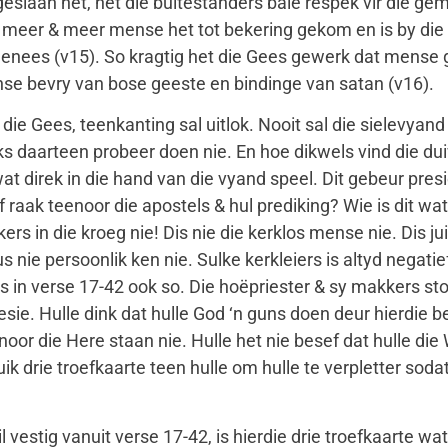
geslaan het, het die buitestanders baie respek vir die 
 meer & meer mense het tot bekering gekom en is by die 
nees (v15). So kragtig het die Gees gewerk dat mense g
se bevry van bose geeste en bindinge van satan (v16).
e Gees, teenkanting sal uitlok. Nooit sal die sielevyand
ks daarteen probeer doen nie. En hoe dikwels vind die dui
t direk in die hand van die vyand speel. Dit gebeur presie
f raak teenoor die apostels & hul prediking? Wie is dit wa
ers in die kroeg nie! Dis nie die kerklos mense nie. Dis ju
s nie persoonlik ken nie. Sulke kerkleiers is altyd negati
is in verse 17-42 ook so. Die hoëpriester & sy makkers st
esie. Hulle dink dat hulle God ‘n guns doen deur hierdie b
téénoor die Here staan nie. Hulle het nie besef dat hulle d
ik drie troefkaarte teen hulle om hulle te verpletter sod
estig vanuit verse 17-42, is hierdie drie troefkaarte wa