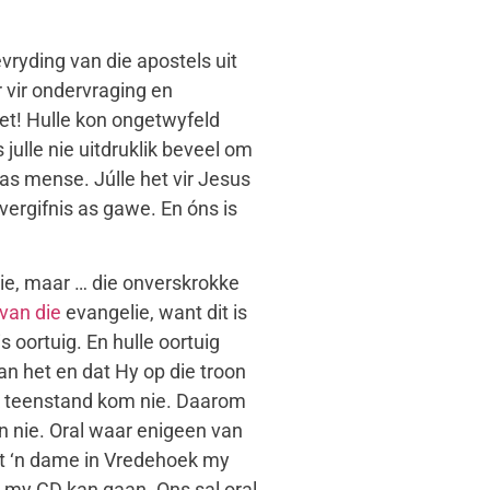
yding van die apostels uit
r vir ondervraging en
het! Hulle kon ongetwyfeld
 julle nie uitdruklik beveel om
s mense. Júlle het vir Jesus
ergifnis as gawe. En óns is
nie, maar … die onverskrokke
van die
evangelie, want dit is
s oortuig. En hulle oortuig
an het en dat Hy op die troon
e & teenstand kom nie. Daarom
n nie. Oral waar enigeen van
wat ‘n dame in Vredehoek my
 my CD kan gaan. Ons sal oral