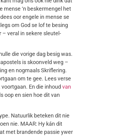
r kant mag ons ook nie dink dat
alle mense ‘n beskermengel het
 idees oor engele in mense se
slegs om God se lof te besing
– veral in sekere sleutel-
hulle die vorige dag besig was.
e apostels is skoonveld weg –
ing en nogmaals Skriflering.
oortgaan om te gee. Lees verse
at voortgaan. En die inhoud
van
s oop en sien hoe dit van
ype. Natuurlik beteken dit nie
doen nie. MAAR: Hy kán dit
wat met brandende passie ywer