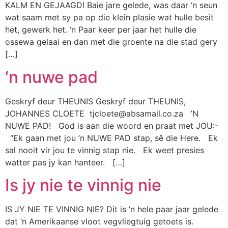
KALM EN GEJAAGD! Baie jare gelede, was daar ‘n seun
wat saam met sy pa op die klein plasie wat hulle besit
het, gewerk het. ‘n Paar keer per jaar het hulle die
ossewa gelaai en dan met die groente na die stad gery
[…]
‘n nuwe pad
Geskryf deur THEUNIS Geskryf deur THEUNIS,
JOHANNES CLOETE tjcloete@absamail.co.za ’N
NUWE PAD! God is aan die woord en praat met JOU:-
“Ek gaan met jou ’n NUWE PAD stap, sê die Here. Ek
sal nooit vir jou te vinnig stap nie. Ek weet presies
watter pas jy kan hanteer. […]
Is jy nie te vinnig nie
IS JY NIE TE VINNIG NIE? Dit is ’n hele paar jaar gelede
dat ’n Amerikaanse vloot vegvliegtuig getoets is.