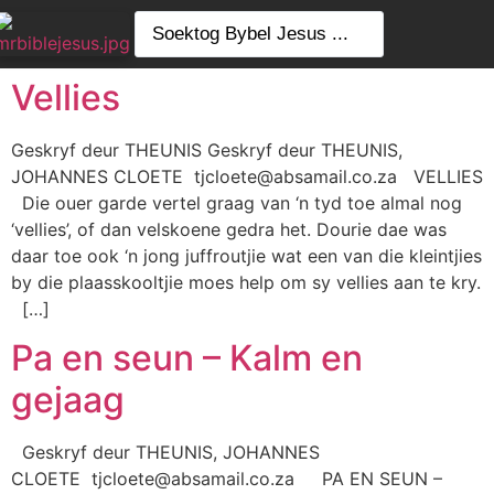
Vellies
Geskryf deur THEUNIS Geskryf deur THEUNIS,
JOHANNES CLOETE tjcloete@absamail.co.za VELLIES
Die ouer garde vertel graag van ‘n tyd toe almal nog
‘vellies’, of dan velskoene gedra het. Dourie dae was
daar toe ook ‘n jong juffroutjie wat een van die kleintjies
by die plaasskooltjie moes help om sy vellies aan te kry.
[…]
Pa en seun – Kalm en
gejaag
Geskryf deur THEUNIS, JOHANNES
CLOETE tjcloete@absamail.co.za PA EN SEUN –