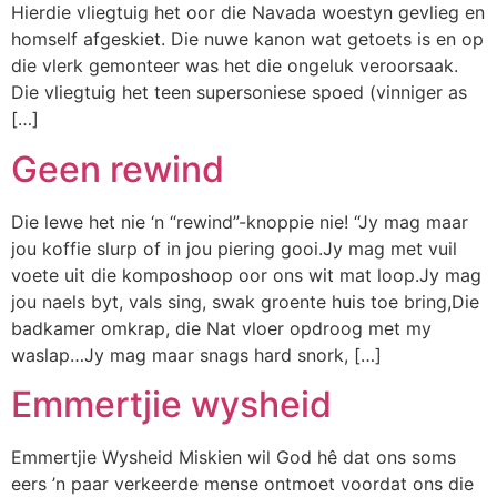
Hierdie vliegtuig het oor die Navada woestyn gevlieg en
homself afgeskiet. Die nuwe kanon wat getoets is en op
die vlerk gemonteer was het die ongeluk veroorsaak.
Die vliegtuig het teen supersoniese spoed (vinniger as
[…]
Geen rewind
Die lewe het nie ‘n “rewind”-knoppie nie! “Jy mag maar
jou koffie slurp of in jou piering gooi.Jy mag met vuil
voete uit die komposhoop oor ons wit mat loop.Jy mag
jou naels byt, vals sing, swak groente huis toe bring,Die
badkamer omkrap, die Nat vloer opdroog met my
waslap…Jy mag maar snags hard snork, […]
Emmertjie wysheid
Emmertjie Wysheid Miskien wil God hê dat ons soms
eers ’n paar verkeerde mense ontmoet voordat ons die