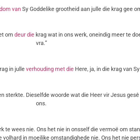
kdom van
Sy Goddelike grootheid aan julle die krag gee om 
het om
deur die
krag wat in ons werk, oneindig meer te doe
vra.”
rag in julle
verhouding met die
Here, ja, in die krag van Sy
 sterkte. Dieselfde woorde wat die Heer vir Jesus gesê 
ons.
 te wees nie. Ons het nie in onsself die vermoë om stan
volhard in moeilike omstandighede nie. Ons het nie perso