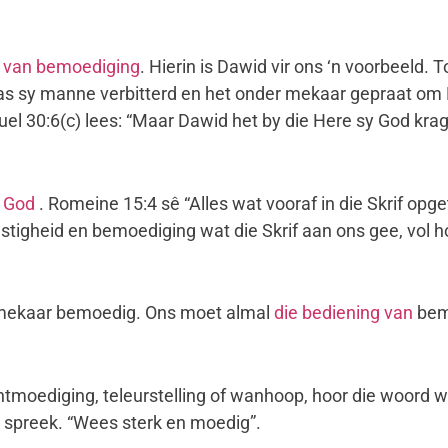
d van bemoediging
. Hierin is Dawid vir ons ‘n voorbeeld. T
s sy manne verbitterd en het onder mekaar gepraat om D
el 30:6(c) lees: “Maar Dawid het by die Here sy God kra
 God
. Romeine 15:4 sê “Alles wat vooraf in die Skrif opg
astigheid en bemoediging wat die Skrif aan ons gee, vol 
kaar bemoedig. Ons moet almal
die bediening van
bemo
ntmoediging, teleurstelling of wanhoop, hoor die woord 
spreek. “Wees sterk en moedig”.