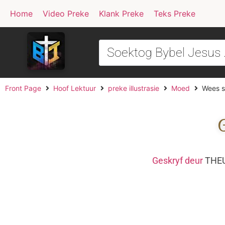
Home
Video Preke
Klank Preke
Teks Preke
Front Page
Hoof Lektuur
preke illustrasie
Moed
Wees s
G
Geskryf deur
THEU