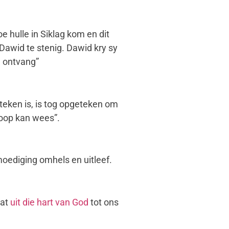
oe hulle in Siklag kom en dit
awid te stenig. Dawid kry sy
g ontvang”
eteken is, is tog opgeteken om
hoop kan wees”.
ediging omhels en uitleef.
wat
uit die hart van God
tot ons