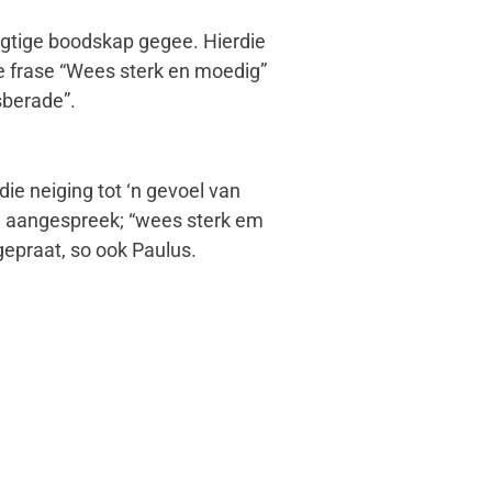
ragtige boodskap gegee. Hierdie
die frase “Wees sterk en moedig”
sberade”.
ie neiging tot ‘n gevoel van
ua aangespreek; “wees sterk em
gepraat, so ook Paulus.