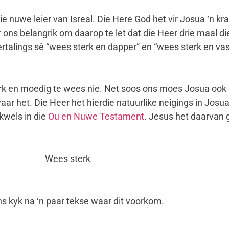
e nuwe leier van Isreal. Die Here God het vir Josua ‘n k
vir ons belangrik om daarop te let dat die Heer drie maal 
vertalings sê “wees sterk en dapper” en “wees sterk en va
rk en moedig te wees nie. Net soos ons moes Josua ook d
r het. Die Heer het hierdie natuurlike neigings in Jos
kwels in die
Ou en Nuwe Testament
. Jesus het daarvan 
Wees sterk
s kyk na ‘n paar tekse waar dit voorkom.