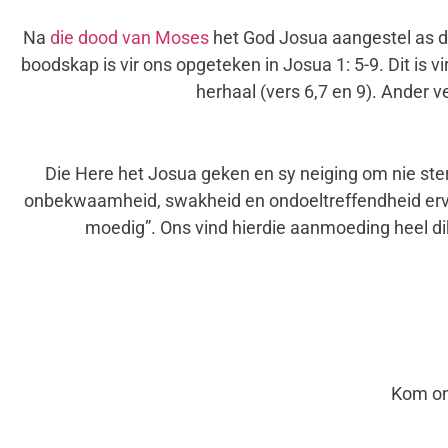
Na
die dood van Moses
het God Josua aangestel as di
boodskap is vir ons opgeteken in Josua 1: 5-9. Dit is 
herhaal (vers 6,7 en 9). Ander 
Die Here het Josua geken en sy neiging om nie ste
onbekwaamheid, swakheid en ondoeltreffendheid ervaa
moedig”. Ons vind hierdie aanmoeding heel di
Kom on