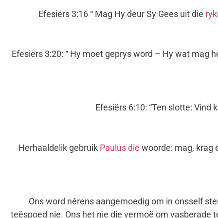
Efesiërs 3:16 “ Mag Hy deur Sy Gees uit die
ry
Efesiërs 3:20: “ Hy moet geprys word – Hy wat mag 
Efesiërs 6:10: “Ten slotte: Vind k
Herhaaldelik gebruik
Paulus die
woorde: mag, krag en
Ons word nêrens aangemoedig om in onsself sterk
teëspoed nie. Ons het nie die vermoë om vasberade te 