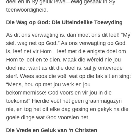
deel en in Sy geluk lewe—ewig gesaak in Sy
teenwoordigheid.
Die Wag op God: Die Uiteindelike Toewyding
As dit ons verwagting is, dan moet ons dit leef! “My
siel, wag net op God.” As ons verwagting op God
is, leef net vir Hom—leef met die enigste doel om
Hom te loof en te dien. Maak die wêreld nie jou
doel nie, want as dit die doel is, sal jy ontevrede
sterf. Wees soos die voël wat op die tak sit en sing:
“Mens, hou op met jou werk en jou
bekommernisse! God voorsien vir jou in die
toekoms!” Hierdie voël het geen graanmagazyn
nie, en tog het dit elke dag gesing en gekyk na die
goeie dinge wat God voorsien het.
Die Vrede en Geluk van ‘n Christen