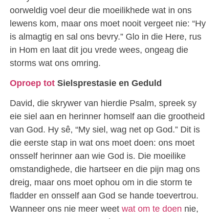
oorweldig voel deur die moeilikhede wat in ons
lewens kom, maar ons moet nooit vergeet nie: “Hy
is almagtig en sal ons bevry.” Glo in die Here, rus
in Hom en laat dit jou vrede wees, ongeag die
storms wat ons omring.
Oproep tot
Sielsprestasie en Geduld
David, die skrywer van hierdie Psalm, spreek sy
eie siel aan en herinner homself aan die grootheid
van God. Hy sê, “My siel, wag net op God.” Dit is
die eerste stap in wat ons moet doen: ons moet
onsself herinner aan wie God is. Die moeilike
omstandighede, die hartseer en die pijn mag ons
dreig, maar ons moet ophou om in die storm te
fladder en onsself aan God se hande toevertrou.
Wanneer ons nie meer weet
wat om te doen
nie,