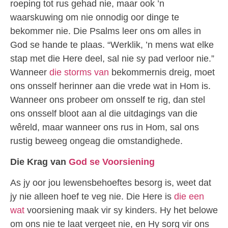
roeping tot rus gehad nie, maar ook ’n
waarskuwing om nie onnodig oor dinge te
bekommer nie. Die Psalms leer ons om alles in
God se hande te plaas. “Werklik, ’n mens wat elke
stap met die Here deel, sal nie sy pad verloor nie.”
Wanneer
die storms van
bekommernis dreig, moet
ons onsself herinner aan die vrede wat in Hom is.
Wanneer ons probeer om onsself te rig, dan stel
ons onsself bloot aan al die uitdagings van die
wêreld, maar wanneer ons rus in Hom, sal ons
rustig beweeg ongeag die omstandighede.
Die Krag van
God se Voorsiening
As jy oor jou lewensbehoeftes besorg is, weet dat
jy nie alleen hoef te veg nie. Die Here is
die een
wat
voorsiening maak vir sy kinders. Hy het belowe
om ons nie te laat vergeet nie, en Hy sorg vir ons