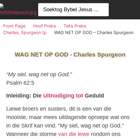
Front Page
Hoof Preke
Teks Preke
Charles, Spurgeon tp
WAG NET OP GOD – Charles Spurgeon
WAG NET OP GOD - Charles Spurgeon
“My siel, wag net op God.”
Psalm 62:5
Inleiding: Die
Uitnodiging tot
Geduld
Liewe broers en susters, dit is een van die
mooiste, maar mees uitdagende oproepe wat ons
in die Skrif kan vind. “My siel, wag net op God.”
Wanneer die storme
van die lewe
rondom ons