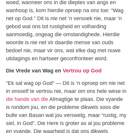
woed, wanneer ons in die dieptes van angs en
wanhoop is, kom hierdie oproep na ons toe: “Wag
net op God.” Dit is nie net ’n versoek nie, maar ’n
gebod wat ons tot rustigheid en volharding
aanmoedig, ongeag die omstandighede. Hierdie
woorde is nie net vir daardie mense van ouds
bedoel nie, maar vir ons, wat elke dag met nuwe
uitdagings en hartseer geconfronteer word.
Die Vrede van Wag en
Vertrou op God
“Ek sal wag op God” — Dit is ’n oproep om nie net
in onsself te vertrou nie, maar om ons hele wese in
die hande van die
Almagtige te plaas. Die vyande
is rondom jou, en die probleme dikwels soos die
bulle van Basan wat jou verswelg, maar “rustig, my
siel, in God”. Die Here is groter as al jou probleme
en vyande. Die waarheid is dat ons dikwels