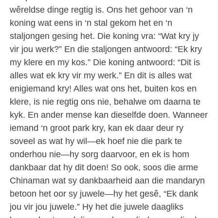
wêreldse dinge regtig is. Ons het gehoor van ‘n
koning wat eens in ‘n stal gekom het en ‘n
staljongen gesing het. Die koning vra: “Wat kry jy
vir jou werk?” En die staljongen antwoord: “Ek kry
my klere en my kos.” Die koning antwoord: “Dit is
alles wat ek kry vir my werk.” En dit is alles wat
enigiemand kry! Alles wat ons het, buiten kos en
klere, is nie regtig ons nie, behalwe om daarna te
kyk. En ander mense kan dieselfde doen. Wanneer
iemand ‘n groot park kry, kan ek daar deur ry
soveel as wat hy wil—ek hoef nie die park te
onderhou nie—hy sorg daarvoor, en ek is hom
dankbaar dat hy dit doen! So ook, soos die arme
Chinaman wat sy dankbaarheid aan die mandaryn
betoon het oor sy juwele—hy het gesê, “Ek dank
jou vir jou juwele.” Hy het die juwele daagliks