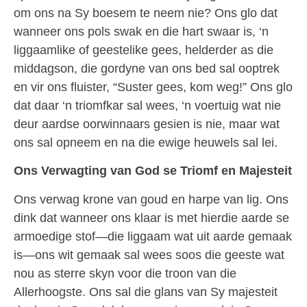
om ons na Sy boesem te neem nie? Ons glo dat
wanneer ons pols swak en die hart swaar is, ‘n
liggaamlike of geestelike gees, helderder as die
middagson, die gordyne van ons bed sal ooptrek
en vir ons fluister, “Suster gees, kom weg!” Ons glo
dat daar ‘n triomfkar sal wees, ‘n voertuig wat nie
deur aardse oorwinnaars gesien is nie, maar wat
ons sal opneem en na die ewige heuwels sal lei.
Ons Verwagting van God se Triomf en Majesteit
Ons verwag krone van goud en harpe van lig. Ons
dink dat wanneer ons klaar is met hierdie aarde se
armoedige stof—die liggaam wat uit aarde gemaak
is—ons wit gemaak sal wees soos die geeste wat
nou as sterre skyn voor die troon van die
Allerhoogste. Ons sal die glans van Sy majesteit