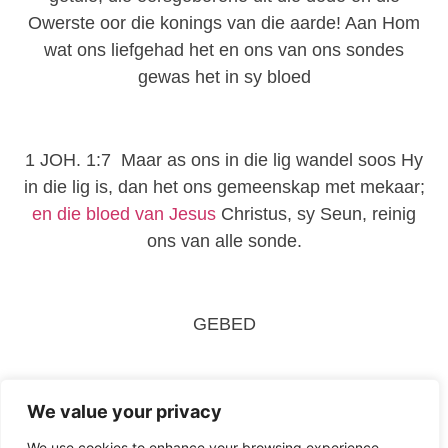
Owerste oor die konings van die aarde! Aan Hom
wat ons liefgehad het en ons van ons sondes
gewas het in sy bloed
1 JOH. 1:7 Maar as ons in die lig wandel soos Hy
in die lig is, dan het ons gemeenskap met mekaar;
en die bloed van Jesus
Christus, sy Seun, reinig
ons van alle sonde.
GEBED
Vader , dankie dat U al my sonde wegwas met U
We value your privacy
bloed! Dankie dat ek die
vergifnis
slegs by U kan
We use cookies to enhance your browsing experience,