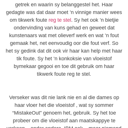
getrek en waarin sy belanggestel het. Haar
gedagte was dat daar moet ’n vinnige manier wees
om tikwerk foute
reg te stel
. Sy het ook ’n bietjie
ondervinding van kuns gehad en geweet dat
kunstenaars wat met olieverf werk en wat ’n fout
gemaak het, net eenvoudig oor die fout verf. So
het sy gedink dat dit ook vir haar kan help met haar
tik foute. Sy het ’n konkoksie van vloeistof
bymekaar gegooi en toe dit gebruik om haar
tikwerk foute reg te stel.
Verseker was dit nie lank nie en al die dames op
haar vloer het die vloeistof , wat sy sommer
“MistakeOut” genoem het, gebruik. Sy het toe
probeer om die vloeistof aan maatskappye te