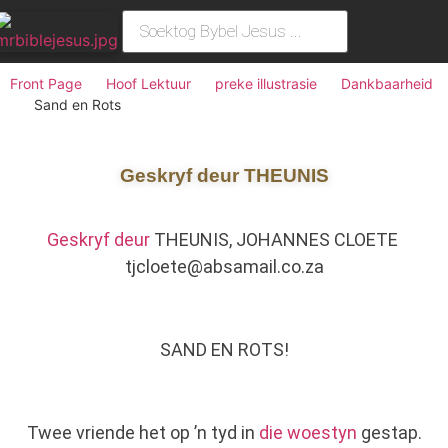
Front Page
Hoof Lektuur
preke illustrasie
Dankbaarheid
Sand en Rots
Geskryf deur THEUNIS
Geskryf deur
THEUNIS, JOHANNES CLOETE
tjcloete@absamail.co.za
SAND EN ROTS!
Twee vriende het op ’n tyd in
die woestyn
gestap.