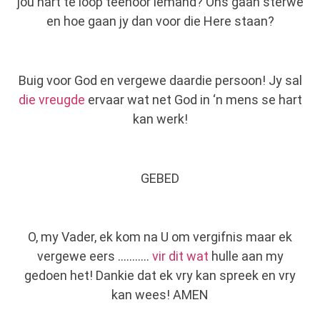
jou hart te loop teenoor iemand? Ons gaan sterwe
en hoe gaan jy dan voor die Here staan?
Buig voor God en vergewe daardie persoon! Jy sal
die vreugde
ervaar wat net God in ‘n mens se hart
kan werk!
GEBED
O, my Vader, ek kom na U om vergifnis maar ek
vergewe eers ………..
vir dit wat
hulle aan my
gedoen het! Dankie dat ek vry kan spreek en vry
kan wees! AMEN