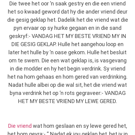
Die twee het oor ’n saak gestry en die een vriend
het so kwaad geword dat hy die ander vriend deur
die gesig geklap het. Dadelik het die vriend wat die
pyn ervaar op sy hurke gegaan en in die sand
geskryf:- VANDAG HET MY BESTE VRIEND MY IN
DIE GESIG GEKLAP. Hulle het aangehou loop en
later het hulle by ’n oase gekom. Hulle het besluit
om te swem. Die een wat geklap is, is vasgevang
in die modder en hy het begin verdrink. Sy vriend
het na hom gehaas en hom gered van verdrinking.
Nadat hulle albei op die wal sit, het die vriend wat
byna verdrink het op ’n rots gegraveer:- VANDAG
HET MY BESTE VRIEND MY LEWE GERED.
Die vriend
wat hom geslaan en sy lewe gered het,
het hom gevra:- “ Nadat ek jou geklap het, het jy in