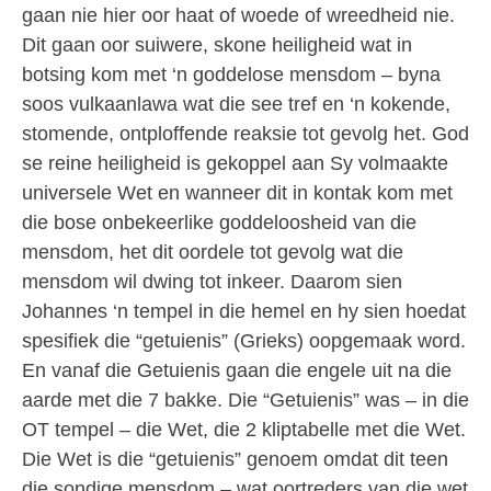
gaan nie hier oor haat of woede of wreedheid nie.
Dit gaan oor suiwere, skone heiligheid wat in
botsing kom met ‘n goddelose mensdom – byna
soos vulkaanlawa wat die see tref en ‘n kokende,
stomende, ontploffende reaksie tot gevolg het. God
se reine heiligheid is gekoppel aan Sy volmaakte
universele Wet en wanneer dit in kontak kom met
die bose onbekeerlike goddeloosheid van die
mensdom, het dit oordele tot gevolg wat die
mensdom wil dwing tot inkeer. Daarom sien
Johannes ‘n tempel in die hemel en hy sien hoedat
spesifiek die “getuienis” (Grieks) oopgemaak word.
En vanaf die Getuienis gaan die engele uit na die
aarde met die 7 bakke. Die “Getuienis” was – in die
OT tempel – die Wet, die 2 kliptabelle met die Wet.
Die Wet is die “getuienis” genoem omdat dit teen
die sondige mensdom – wat oortreders van die wet