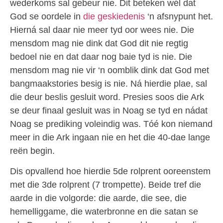
wederkoms sal gebeur nie. Dit beteken wél dat
God se oordele in
die geskiedenis
‘n afsnypunt het.
Hierná sal daar nie meer tyd oor wees nie. Die
mensdom mag nie dink dat God dit nie regtig
bedoel nie en dat daar nog baie tyd is nie. Die
mensdom mag nie vir ‘n oomblik dink dat God met
bangmaakstories besig is nie. Ná hierdie plae, sal
die deur beslis gesluit word. Presies soos die Ark
se deur finaal gesluit was in Noag se tyd en nádat
Noag se prediking voleindig was. Tóé kon niemand
meer in die Ark ingaan nie en het die 40-dae lange
reën begin.
Dis opvallend hoe hierdie 5de rolprent ooreenstem
met die 3de rolprent (7 trompette). Beide tref die
aarde in die volgorde: die aarde, die see, die
hemelliggame, die waterbronne en die satan se