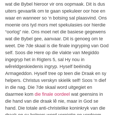
wat die Bybel hieroor vir ons oopmaak. Dit is dus
uiters gevaarlik om te gaan spekuleer oor hoe en
waar en wanneer so ‘n botsing sal plaasvind. Ons
moenie ons tyd mors met spekulasies oor hierdie
“oorlog” nie. Ons moet net die basiese gegewens
wat die Bybel gee, aanvaar. Dit is genoeg om te
weet. Die 7de skaal is die finale ingryping van God
self. Soos die Here op die vlakte van Megiddo
ingegryp het in Rigters 5, sal Hy nou in
wêreldgeskiedenis ingryp. Hyself beëindig
Armageddon. Hyself tree op teen die Draak en sy
helpers. Christus verskyn skielik self! Soos ‘n dief
in die nag. Die 7de skaal word uitgegiet en
daarmee kom
die finale oordeel
wat geensins in
die hand van die draak lê nie, maar in God se
hand. Die totale anti-christelike koninkryk van die