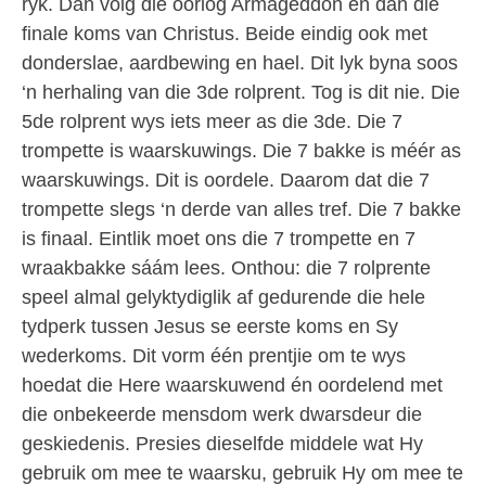
ryk. Dan volg die oorlog Armageddon en dan die
finale koms van Christus. Beide eindig ook met
donderslae, aardbewing en hael. Dit lyk byna soos
‘n herhaling van die 3de rolprent. Tog is dit nie. Die
5de rolprent wys iets meer as die 3de. Die 7
trompette is waarskuwings. Die 7 bakke is méér as
waarskuwings. Dit is oordele. Daarom dat die 7
trompette slegs ‘n derde van alles tref. Die 7 bakke
is finaal. Eintlik moet ons die 7 trompette en 7
wraakbakke sáám lees. Onthou: die 7 rolprente
speel almal gelyktydiglik af gedurende die hele
tydperk tussen Jesus se eerste koms en Sy
wederkoms. Dit vorm één prentjie om te wys
hoedat die Here waarskuwend én oordelend met
die onbekeerde mensdom werk dwarsdeur die
geskiedenis. Presies dieselfde middele wat Hy
gebruik om mee te waarsku, gebruik Hy om mee te