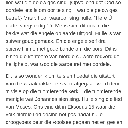
lied wat die gelowiges sing. {Opvallend dat God se
oordele iets is om oor te sing – wat die gelowiges
betref.} Maar, hoor waaroor sing hulle: “Here Ú
dade is regverdig.” ‘n Mens sien dit ook in die
bakke wat die engele op aarde uitgooi: Hulle is van
suiwer goud gemaak. En die engele self dra
spierwit linne met goue bande om die bors. Dit is
binne die kontoere van hierdie suiwere regverdige
heiligheid, wat God die aarde tref met oordele.
Dit is so wonderlik om te sien hoedat die uitstort
van die wraakbakke eers voorafgegaan word deur
‘n visie op die triomferende kerk – die triomferende
menigte wat Johannes sien sing. Hulle sing die lied
van Moses. Ons vind dit in Eksodus 15 waar die
volk hierdie lied gesing het pas nadat hulle
droogvoets deur die Rooisee gegaan het en gesien