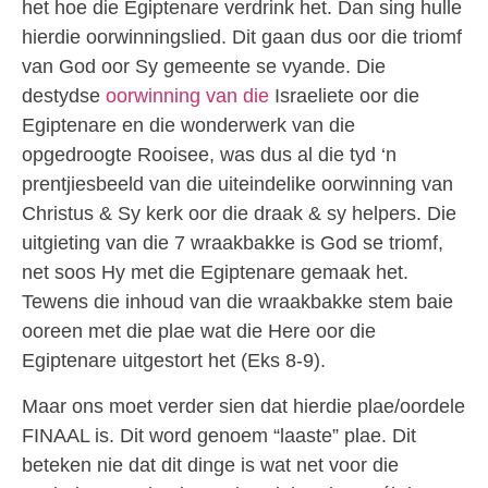
het hoe die Egiptenare verdrink het. Dan sing hulle
hierdie oorwinningslied. Dit gaan dus oor die triomf
van God oor Sy gemeente se vyande. Die
destydse
oorwinning van die
Israeliete oor die
Egiptenare en die wonderwerk van die
opgedroogte Rooisee, was dus al die tyd ‘n
prentjiesbeeld van die uiteindelike oorwinning van
Christus & Sy kerk oor die draak & sy helpers. Die
uitgieting van die 7 wraakbakke is God se triomf,
net soos Hy met die Egiptenare gemaak het.
Tewens die inhoud van die wraakbakke stem baie
ooreen met die plae wat die Here oor die
Egiptenare uitgestort het (Eks 8-9).
Maar ons moet verder sien dat hierdie plae/oordele
FINAAL is. Dit word genoem “laaste” plae. Dit
beteken nie dat dit dinge is wat net voor die