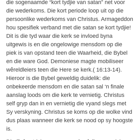
die sogenaamde “kort tydjie van satan” net voor
die wederkoms. Die kort periode loop uit op die
persoonlike wederkoms van Christus. Armageddon
hou spesifiek verband met die satan se kort tydjie!
Dit is die tyd waar die kerk se invloed byna
uitgewis is en die ongelowige mensdom op die
piek is van opstand teen die Waarheid, die Bybel
en die ware God. Demoniese magte mobiliseer
wêreldleiers teen die Here se kerk.( 16:13-14).
Hieroor is die Bybel geweldig duidelik: die
onbekeerde mensdom en die satan sal ‘n finale
aanslag loods om die kerk te vernietig. Christus
self gryp dan in en vernietig die vyand slegs met
Sy verskyning. Christus se koms op die wolke vind
dus plaas wanneer die kerk se nood op sy hoogste
is.