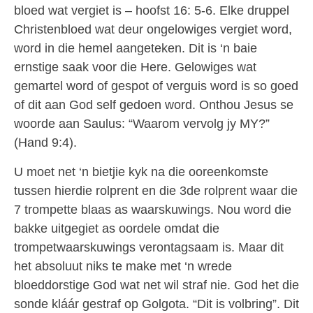
bloed wat vergiet is – hoofst 16: 5-6. Elke druppel
Christenbloed wat deur ongelowiges vergiet word,
word in die hemel aangeteken. Dit is ‘n baie
ernstige saak voor die Here. Gelowiges wat
gemartel word of gespot of verguis word is so goed
of dit aan God self gedoen word. Onthou Jesus se
woorde aan Saulus: “Waarom vervolg jy MY?”
(Hand 9:4).
U moet net ‘n bietjie kyk na die ooreenkomste
tussen hierdie rolprent en die 3de rolprent waar die
7 trompette blaas as waarskuwings. Nou word die
bakke uitgegiet as oordele omdat die
trompetwaarskuwings verontagsaam is. Maar dit
het absoluut niks te make met ‘n wrede
bloeddorstige God wat net wil straf nie. God het die
sonde kláár gestraf op Golgota. “Dit is volbring”. Dit