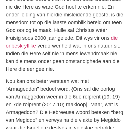
nie die Here as ware God hoef te erken nie. En
onder leiding van hierdie misleidende geeste, is die
mensdom tot op die laaste oomblik bereid om teen
God oorlog te maak. Hulle sal Christus wéér
kruisig soos 2000 jaar gelede. Dit wys vir ons
die
onbeskryflike
verdorwenheid wat in ons natuur sit.
Indien die Here self nie ‘n mens lewendmaak nie,
kan die mens onder geen omstandighede aan die
Here die eer gee nie.
Nou kan ons beter verstaan wat met
“Armageddon” bedoel word. {Ons sal die oorlog
van Armaggedon weer in die 6de rolprent (19: 19)
en 7de rolprent (20: 7-10) raakloop}. Maar, wat is
Armageddon? Die Hebreeuse woord beteken “berg
van Megiddo” en verwys na die vlakte by Megiddo
waar die Israeliete destyds in veldslae betrokke