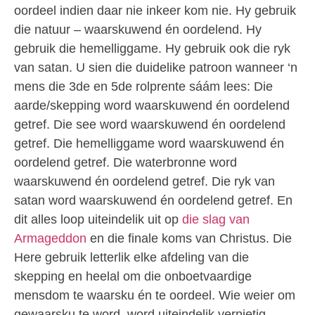
oordeel indien daar nie inkeer kom nie. Hy gebruik
die natuur – waarskuwend én oordelend. Hy
gebruik die hemelliggame. Hy gebruik ook die ryk
van satan. U sien die duidelike patroon wanneer ‘n
mens die 3de en 5de rolprente sáám lees: Die
aarde/skepping word waarskuwend én oordelend
getref. Die see word waarskuwend én oordelend
getref. Die hemelliggame word waarskuwend én
oordelend getref. Die waterbronne word
waarskuwend én oordelend getref. Die ryk van
satan word waarskuwend én oordelend getref. En
dit alles loop uiteindelik uit op
die slag van
Armageddon
en die finale koms van Christus. Die
Here gebruik letterlik elke afdeling van die
skepping en heelal om die onboetvaardige
mensdom te waarsku én te oordeel. Wie weier om
gewaarsku te word, word uiteindelik vernietig –