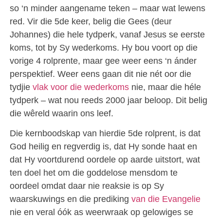
so ‘n minder aangename teken – maar wat lewens
red. Vir die 5de keer, belig die Gees (deur
Johannes) die hele tydperk, vanaf Jesus se eerste
koms, tot by Sy wederkoms. Hy bou voort op die
vorige 4 rolprente, maar gee weer eens ‘n ánder
perspektief. Weer eens gaan dit nie nét oor die
tydjie
vlak voor die wederkoms
nie, maar die héle
tydperk – wat nou reeds 2000 jaar beloop. Dit belig
die wêreld waarin ons leef.
Die kernboodskap van hierdie 5de rolprent, is dat
God heilig en regverdig is, dat Hy sonde haat en
dat Hy voortdurend oordele op aarde uitstort, wat
ten doel het om die goddelose mensdom te
oordeel omdat daar nie reaksie is op Sy
waarskuwings en die prediking
van die Evangelie
nie en veral óók as weerwraak op gelowiges se