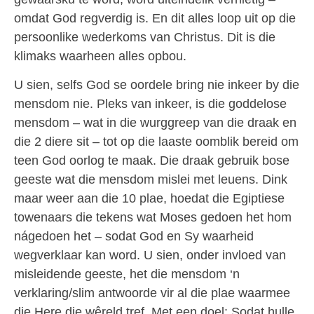
omdat God regverdig is. En dit alles loop uit op die
persoonlike wederkoms van Christus. Dit is die
klimaks waarheen alles opbou.
U sien, selfs God se oordele bring nie inkeer by die
mensdom nie. Pleks van inkeer, is die goddelose
mensdom – wat in die wurggreep van die draak en
die 2 diere sit – tot op die laaste oomblik bereid om
teen God oorlog te maak. Die draak gebruik bose
geeste wat die mensdom mislei met leuens. Dink
maar weer aan die 10 plae, hoedat die Egiptiese
towenaars die tekens wat Moses gedoen het hom
nágedoen het – sodat God en Sy waarheid
wegverklaar kan word. U sien, onder invloed van
misleidende geeste, het die mensdom ‘n
verklaring/slim antwoorde vir al die plae waarmee
die Here die wêreld tref. Met een doel: Sodat hulle