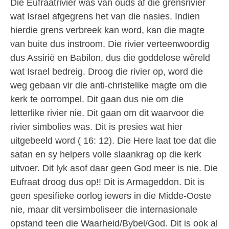
Die Eufraatrivier was van ouds af die grensrivier
wat Israel afgegrens het van die nasies. Indien
hierdie grens verbreek kan word, kan die magte
van buite dus instroom. Die rivier verteenwoordig
dus Assirië en Babilon, dus die goddelose wêreld
wat Israel bedreig. Droog die rivier op, word die
weg gebaan vir die anti-christelike magte om die
kerk te oorrompel. Dit gaan dus nie om die
letterlike rivier nie. Dit gaan om dit waarvoor die
rivier simbolies was. Dit is presies wat hier
uitgebeeld word ( 16: 12). Die Here laat toe dat die
satan en sy helpers volle slaankrag op die kerk
uitvoer. Dit lyk asof daar geen God meer is nie. Die
Eufraat droog dus op!! Dit is Armageddon. Dit is
geen spesifieke oorlog iewers in die Midde-Ooste
nie, maar dit versimboliseer die internasionale
opstand teen die Waarheid/Bybel/God. Dit is ook al