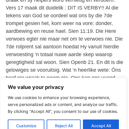
draak en sy helpers word vernietig en verdoem.
Vers 17 maak dit duidelik : DIT IS VERBY!! Al die
tekens van God se oordeel wat ons by die 7de
trompet gesien het, kom weer na vore: donder,
aardbewing en reuse hael. Sien 11:19. Die Here
verwoes egter nie maar net om te verwoes nie. Die
7de rolprent sal aantoon hoedat Hy vanuit hierdie
verwoesting ‘n totaal nuwe aarde skep waarop
geregtigheid sal woon. Sien Openb 21. En dit is die
gelowiges se vooruitsig. Wat ‘n heerlike wete: Óns
hoef nie wraak te neem nie. Ons kan ons vyand
iets te drinke en te ete gee. Die Here self sal sake
We value your privacy
op ‘n regverdige wyse afhandel. Laat ons ons
We use cookies to enhance your browsing experience,
mateloos in Hom verbly en verheug.
serve personalized ads or content, and analyze our traffic.
By clicking "Accept All", you consent to our use of cookies.
Beeld Klank en Video Preke
Customize
Reject All
Accept All