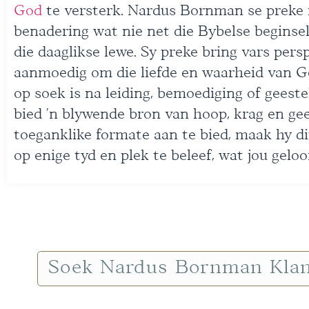
God
te versterk. Nardus Bornman se preke 
benadering wat nie net die Bybelse beginsel
die daaglikse lewe. Sy preke bring vars pers
aanmoedig om die liefde en waarheid van God 
op soek is na leiding, bemoediging of geest
bied ’n blywende bron van hoop, krag en gees
toeganklike formate aan te bied, maak hy d
op enige tyd en plek te beleef, wat jou gel