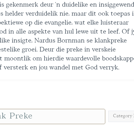
is gekenmerk deur ’n duidelike en insiggewen
s helder verduidelik nie, maar dit ook toepas 
pektiewe op die evangelie, wat elke luisteraar
in alle aspekte van hul lewe uit te leef. Of j
elike insigte, Nardus Bornman se klankpreke
telike groei. Deur die preke in verskeie
it moontlik om hierdie waardevolle boodskapp
oof versterk en jou wandel met God verryk.
Category 