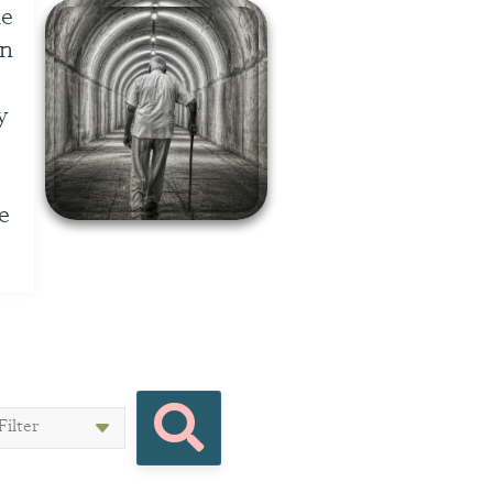
de
in
y
e
Filter