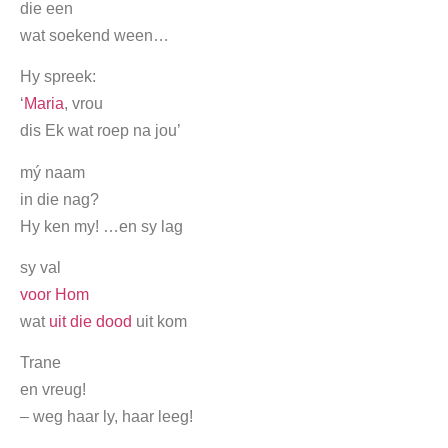
die een
wat soekend ween…
Hy spreek:
‘
Maria
, vrou
dis Ek wat roep na jou’
mý naam
in die nag?
Hy ken my! …en sy lag
sy val
voor Hom
wat
uit die dood
uit kom
Trane
en vreug!
– weg haar ly, haar leeg!