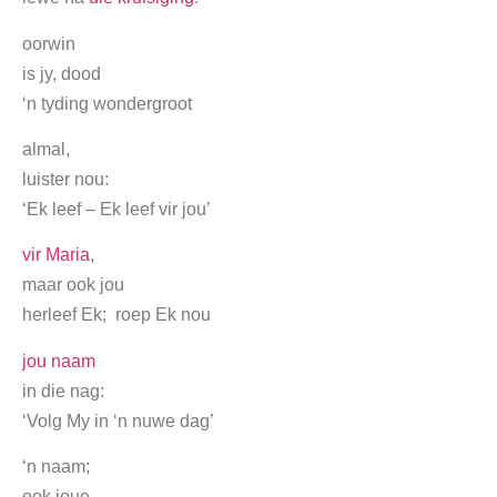
oorwin
is jy, dood
‘n tyding wondergroot
almal,
luister nou:
‘Ek leef – Ek leef vir jou’
vir Maria
,
maar ook jou
herleef Ek; roep Ek nou
jou naam
in die nag:
‘Volg My in ‘n nuwe dag’
‘n naam;
ook joue