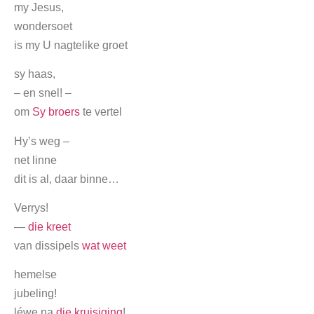
my Jesus,
wondersoet
is my U nagtelike groet
sy haas,
– en snel! –
om
Sy broers
te vertel
Hy’s weg –
net linne
dit is al, daar binne…
Verrys!
―
die kreet
van dissipels
wat weet
hemelse
jubeling!
léwe na
die kruisiging
!