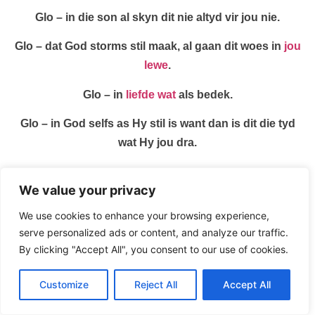
Glo – in die son al skyn dit nie altyd vir jou nie.
Glo – dat God storms stil maak, al gaan dit woes in
jou
lewe
.
Glo – in
liefde wat
als bedek.
Glo – in God selfs as Hy stil is want dan is dit die tyd
wat Hy jou dra.
D A A R O M!!
We value your privacy
Glo – want jy weet
die Heer
is altyd in beheer.
We use cookies to enhance your browsing experience,
serve personalized ads or content, and analyze our traffic.
By clicking "Accept All", you consent to our use of cookies.
Beeld Klank en Video Preke
All rights reserved
Customize
Reject All
Accept All