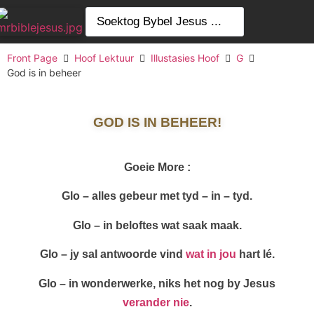
Front Page
Hoof Lektuur
Illustasies Hoof
G
God is in beheer
GOD IS IN BEHEER!
Goeie More :
Glo – alles gebeur met tyd – in – tyd.
Glo – in beloftes wat saak maak.
Glo – jy sal antwoorde vind
wat in jou
hart lé.
Glo – in wonderwerke, niks het nog by Jesus
verander nie
.