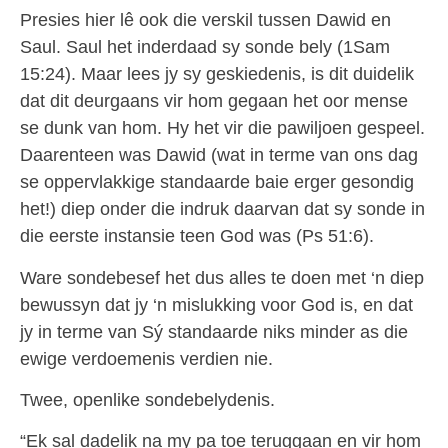
Presies hier lê ook die verskil tussen Dawid en
Saul. Saul het inderdaad sy sonde bely (1Sam
15:24). Maar lees jy sy geskiedenis, is dit duidelik
dat dit deurgaans vir hom gegaan het oor mense
se dunk van hom. Hy het vir die pawiljoen gespeel.
Daarenteen was Dawid (wat in terme van ons dag
se oppervlakkige standaarde baie erger gesondig
het!) diep onder die indruk daarvan dat sy sonde in
die eerste instansie teen God was (Ps 51:6).
Ware sondebesef het dus alles te doen met ‘n diep
bewussyn dat jy ‘n mislukking voor God is, en dat
jy in terme van Sý standaarde niks minder as die
ewige verdoemenis verdien nie.
Twee, openlike sondebelydenis.
“Ek sal dadelik na my pa toe teruggaan en vir hom