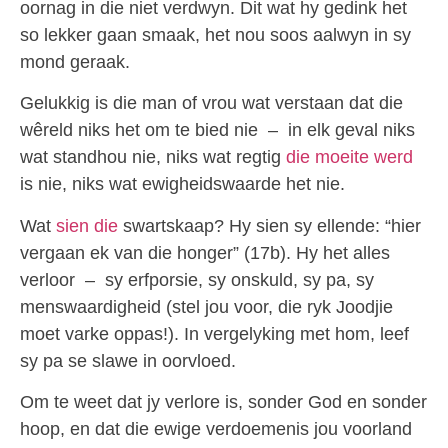
oornag in die niet verdwyn. Dit wat hy gedink het
so lekker gaan smaak, het nou soos aalwyn in sy
mond geraak.
Gelukkig is die man of vrou wat verstaan dat die
wêreld niks het om te bied nie – in elk geval niks
wat standhou nie, niks wat regtig
die moeite werd
is nie, niks wat ewigheidswaarde het nie.
Wat
sien die
swartskaap? Hy sien sy ellende: “hier
vergaan ek van die honger” (17b). Hy het alles
verloor – sy erfporsie, sy onskuld, sy pa, sy
menswaardigheid (stel jou voor, die ryk Joodjie
moet varke oppas!). In vergelyking met hom, leef
sy pa se slawe in oorvloed.
Om te weet dat jy verlore is, sonder God en sonder
hoop, en dat die ewige verdoemenis jou voorland