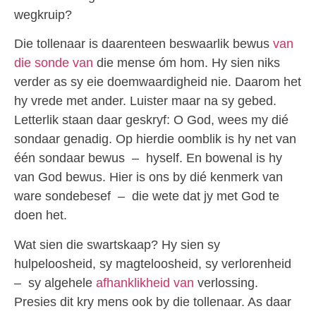
wegkruip?
Die tollenaar is daarenteen beswaarlik bewus
van
die sonde van
die mense óm hom. Hy sien niks
verder as sy eie doemwaardigheid nie. Daarom het
hy vrede met ander. Luister maar na sy gebed.
Letterlik staan daar geskryf: O God, wees my dié
sondaar genadig. Op hierdie oomblik is hy net van
één sondaar bewus – hyself. En bowenal is hy
van God bewus. Hier is ons by dié kenmerk van
ware sondebesef – die wete dat jy met God te
doen het.
Wat sien die swartskaap? Hy sien sy
hulpeloosheid, sy magteloosheid, sy verlorenheid
– sy algehele
afhanklikheid van
verlossing.
Presies dit kry mens ook by die tollenaar. As daar