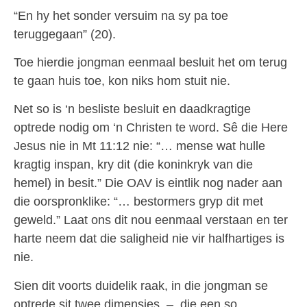
“En hy het sonder versuim na sy pa toe
teruggegaan” (20).
Toe hierdie jongman eenmaal besluit het om terug
te gaan huis toe, kon niks hom stuit nie.
Net so is ‘n besliste besluit en daadkragtige
optrede nodig om ‘n Christen te word. Sê die Here
Jesus nie in Mt 11:12 nie: “… mense wat hulle
kragtig inspan, kry dit (die koninkryk van die
hemel) in besit.” Die OAV is eintlik nog nader aan
die oorspronklike: “… bestormers gryp dit met
geweld.” Laat ons dit nou eenmaal verstaan en ter
harte neem dat die saligheid nie vir halfhartiges is
nie.
Sien dit voorts duidelik raak, in die jongman se
optrede sit twee dimensies – die een so