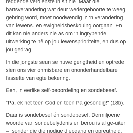
reddende verdienste in sit nie. Maar die
hartsverandering wat deur wedergeboorte te weeg
gebring word, moet noodwendig in ‘n verandering
van lewens- en ewigheidsbeskouing oorgaan. En
dit kan nie anders nie as om ‘n ingrypende
uitwerking te hê op jou lewensprioriteite, en dus op
jou gedrag.
In die jongste seun se nuwe gerigtheid en optrede
sien ons vier onmisbare en ononderhandelbare
fassette van egte bekering.
Een, ‘n eerlike self-beoordeling en sondebesef.
“Pa, ek het teen God en teen Pa gesondig!” (18b).
Daar is sondebesef én sondebesef. Dermiljoene
woorde van sondebelydenis en berou is al ge-uiter
– sonder die die nodige diepgang en opregtheid.