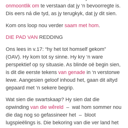
onmoontlik om
te verstaan dat jy ‘n bevoorregte is.
Dis eers ná die tyd, as jy terugkyk, dat jy dit sien.
Kom ons loop nou verder
saam met hom
.
DIE PAD VAN
REDDING
Ons lees in v.17: “hy het tot homself gekom”
(OAV). Hy kom tot sy sinne. Hy kry ‘n ware
perspektief op sy situasie. As blinde oë begin sien,
is dit die eerste tekens
van genade
in ‘n verstorwe
lewe. Aangesien geloof inhoud het, gaan dit altyd
gepaard met ‘n sekere begrip.
Wat sien die swartskaap? Hy sien dat die
opwinding
van die wêreld
– wat hom sommer nou
die dag nog so gefassineer het – bloot
lugspieëlings is. Die bekoring van die ver land het