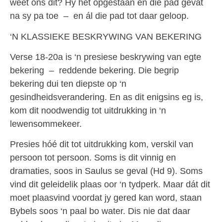
weet ons dit? Hy hét opgestaan en die pad gevat
na sy pa toe – en ál die pad tot daar geloop.
‘N KLASSIEKE BESKRYWING VAN BEKERING
Verse 18-20a is ‘n presiese beskrywing van egte
bekering – reddende bekering. Die begrip
bekering dui ten diepste op ‘n
gesindheidsverandering. En as dit enigsins eg is,
kom dit noodwendig tot uitdrukking in ‘n
lewensommekeer.
Presies hóé dit tot uitdrukking kom, verskil van
persoon tot persoon. Soms is dit vinnig en
dramaties, soos in Saulus se geval (Hd 9). Soms
vind dit geleidelik plaas oor ‘n tydperk. Maar dát dit
moet plaasvind voordat jy gered kan word, staan
Bybels soos ‘n paal bo water. Dis nie dat daar