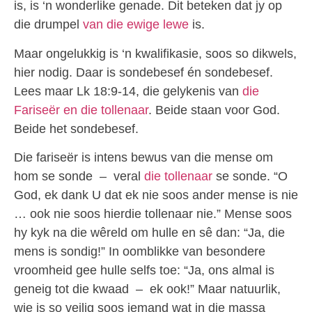
is, is ‘n wonderlike genade. Dit beteken dat jy op
die drumpel
van die ewige lewe
is.
Maar ongelukkig is ‘n kwalifikasie, soos so dikwels,
hier nodig. Daar is sondebesef én sondebesef.
Lees maar Lk 18:9-14, die gelykenis van
die
Fariseër en die tollenaar
. Beide staan voor God.
Beide het sondebesef.
Die fariseër is intens bewus van die mense om
hom se sonde – veral
die tollenaar
se sonde. “O
God, ek dank U dat ek nie soos ander mense is nie
… ook nie soos hierdie tollenaar nie.” Mense soos
hy kyk na die wêreld om hulle en sê dan: “Ja, die
mens is sondig!” In oomblikke van besondere
vroomheid gee hulle selfs toe: “Ja, ons almal is
geneig tot die kwaad – ek ook!” Maar natuurlik,
wie is so veilig soos iemand wat in die massa