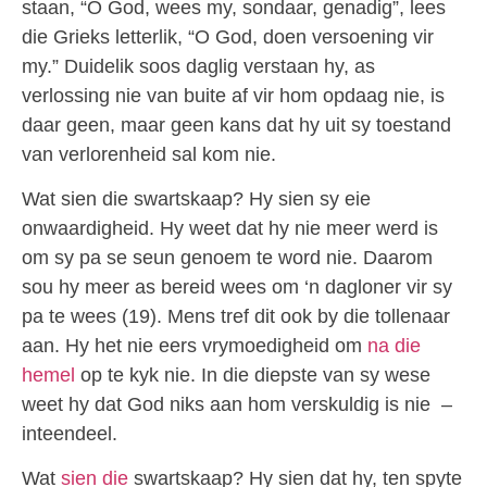
staan, “O God, wees my, sondaar, genadig”, lees
die Grieks letterlik, “O God, doen versoening vir
my.” Duidelik soos daglig verstaan hy, as
verlossing nie van buite af vir hom opdaag nie, is
daar geen, maar geen kans dat hy uit sy toestand
van verlorenheid sal kom nie.
Wat sien die swartskaap? Hy sien sy eie
onwaardigheid. Hy weet dat hy nie meer werd is
om sy pa se seun genoem te word nie. Daarom
sou hy meer as bereid wees om ‘n dagloner vir sy
pa te wees (19). Mens tref dit ook by die tollenaar
aan. Hy het nie eers vrymoedigheid om
na die
hemel
op te kyk nie. In die diepste van sy wese
weet hy dat God niks aan hom verskuldig is nie –
inteendeel.
Wat
sien die
swartskaap? Hy sien dat hy, ten spyte