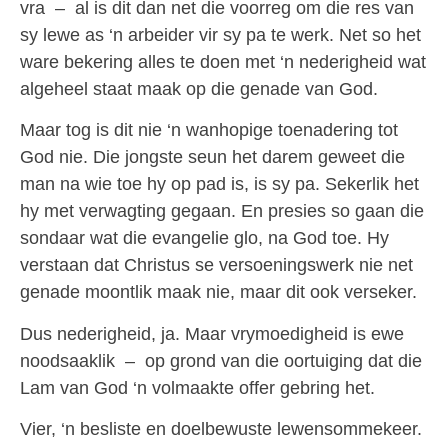
vra – al is dit dan net die voorreg om die res van
sy lewe as ‘n arbeider vir sy pa te werk. Net so het
ware bekering alles te doen met ‘n nederigheid wat
algeheel staat maak op die genade van God.
Maar tog is dit nie ‘n wanhopige toenadering tot
God nie. Die jongste seun het darem geweet die
man na wie toe hy op pad is, is sy pa. Sekerlik het
hy met verwagting gegaan. En presies so gaan die
sondaar wat die evangelie glo, na God toe. Hy
verstaan dat Christus se versoeningswerk nie net
genade moontlik maak nie, maar dit ook verseker.
Dus nederigheid, ja. Maar vrymoedigheid is ewe
noodsaaklik – op grond van die oortuiging dat die
Lam van God ‘n volmaakte offer gebring het.
Vier, ‘n besliste en doelbewuste lewensommekeer.