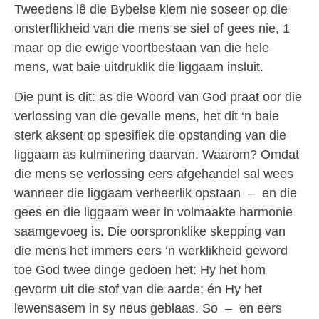
Tweedens lê die Bybelse klem nie soseer op die
onsterflikheid van die mens se siel of gees nie, 1
maar op die ewige voortbestaan van die hele
mens, wat baie uitdruklik die liggaam insluit.
Die punt is dit: as die Woord van God praat oor die
verlossing van die gevalle mens, het dit ‘n baie
sterk aksent op spesifiek die opstanding van die
liggaam as kulminering daarvan. Waarom? Omdat
die mens se verlossing eers afgehandel sal wees
wanneer die liggaam verheerlik opstaan – en die
gees en die liggaam weer in volmaakte harmonie
saamgevoeg is. Die oorspronklike skepping van
die mens het immers eers ‘n werklikheid geword
toe God twee dinge gedoen het: Hy het hom
gevorm uit die stof van die aarde; én Hy het
lewensasem in sy neus geblaas. So – en eers