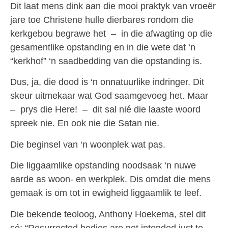
Dit laat mens dink aan die mooi praktyk van vroeër
jare toe Christene hulle dierbares rondom die
kerkgebou begrawe het – in die afwagting op die
gesamentlike opstanding en in die wete dat ‘n
“kerkhof” ‘n saadbedding van die opstanding is.
Dus, ja, die dood is ‘n onnatuurlike indringer. Dit
skeur uitmekaar wat God saamgevoeg het. Maar
– prys die Here! – dit sal nié die laaste woord
spreek nie. En ook nie die Satan nie.
Die beginsel van ‘n woonplek wat pas.
Die liggaamlike opstanding noodsaak ‘n nuwe
aarde as woon- en werkplek. Dis omdat die mens
gemaak is om tot in ewigheid liggaamlik te leef.
Die bekende teoloog, Anthony Hoekema, stel dit
só: “Resurrected bodies are not intended just to