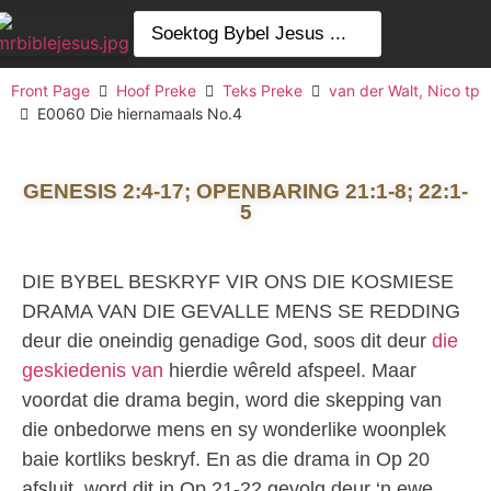
Front Page
Hoof Preke
Teks Preke
van der Walt, Nico tp
E0060 Die hiernamaals No.4
GENESIS 2:4-17; OPENBARING 21:1-8; 22:1-
5
DIE BYBEL BESKRYF VIR ONS DIE KOSMIESE
DRAMA VAN DIE GEVALLE MENS SE REDDING
deur die oneindig genadige God, soos dit deur
die
geskiedenis van
hierdie wêreld afspeel. Maar
voordat die drama begin, word die skepping van
die onbedorwe mens en sy wonderlike woonplek
baie kortliks beskryf. En as die drama in Op 20
afsluit, word dit in Op 21-22 gevolg deur ‘n ewe