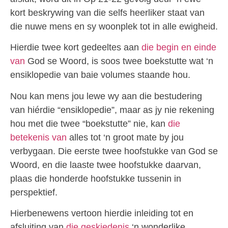
kort beskrywing van die selfs heerliker staat van
die nuwe mens en sy woonplek tot in alle ewigheid.
Hierdie twee kort gedeeltes aan
die begin en einde
van
God se Woord, is soos twee boekstutte wat ‘n
ensiklopedie van baie volumes staande hou.
Nou kan mens jou lewe wy aan die bestudering
van hiérdie “ensiklopedie”, maar as jy nie rekening
hou met die twee “boekstutte” nie, kan
die
betekenis van
alles tot ‘n groot mate by jou
verbygaan. Die eerste twee hoofstukke van God se
Woord, en die laaste twee hoofstukke daarvan,
plaas die honderde hoofstukke tussenin in
perspektief.
Hierbenewens vertoon hierdie inleiding tot en
afsluiting van
die geskiedenis
‘n wonderlike