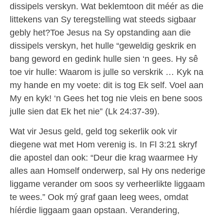
dissipels verskyn. Wat beklemtoon dit méér as die
littekens van Sy teregstelling wat steeds sigbaar
gebly het?Toe Jesus na Sy opstanding aan die
dissipels verskyn, het hulle “geweldig geskrik en
bang geword en gedink hulle sien ‘n gees. Hy sê
toe vir hulle: Waarom is julle so verskrik … Kyk na
my hande en my voete: dit is tog Ek self. Voel aan
My en kyk! ‘n Gees het tog nie vleis en bene soos
julle sien dat Ek het nie” (Lk 24:37-39).
Wat vir Jesus geld, geld tog sekerlik ook vir
diegene wat met Hom verenig is. In Fl 3:21 skryf
die apostel dan ook: “Deur die krag waarmee Hy
alles aan Homself onderwerp, sal Hy ons nederige
liggame verander om soos sy verheerlikte liggaam
te wees.” Ook mý graf gaan leeg wees, omdat
híérdie liggaam gaan opstaan. Verandering,