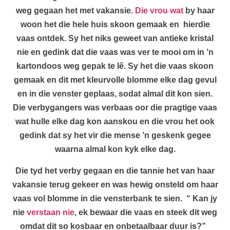
weg gegaan het met vakansie.
Die vrou wat
by haar
woon het die hele huis skoon gemaak en hierdie
vaas ontdek. Sy het niks geweet van antieke kristal
nie en gedink dat die vaas was ver te mooi om in ’n
kartondoos weg gepak te lê. Sy het die vaas skoon
gemaak en dit met kleurvolle blomme elke dag gevul
en in die venster geplaas, sodat almal dit kon sien.
Die verbygangers was verbaas oor die pragtige vaas
wat hulle elke dag kon aanskou en die vrou het ook
gedink dat sy het vir die mense ’n geskenk gegee
waarna almal kon kyk elke dag.
Die tyd het verby gegaan en die tannie het van haar
vakansie terug gekeer en was hewig onsteld om haar
vaas vol blomme in die vensterbank te sien. “ Kan jy
nie
verstaan nie
, ek bewaar die vaas en steek dit weg
omdat dit so kosbaar en onbetaalbaar duur is?”